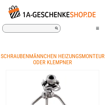
Ich
Menü e
suche
ein
Geschenk
für:
SCHRAUBENMÄNNCHEN HEIZUNGSMONTEUR
ODER KLEMPNER