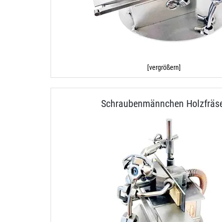
[vergrößern]
Schraubenmännchen Holzfräs