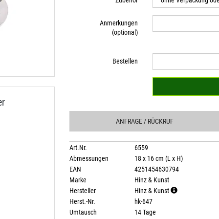
Zubehör
Anmerkungen
(optional)
Bestellen
er
ANFRAGE
/ RÜCKRUF
Art.Nr.
6559
Abmessungen
18 x 16 cm (L x H)
EAN
4251454630794
Marke
Hinz & Kunst
Hersteller
Hinz & Kunst
Herst.-Nr.
hk-647
Umtausch
14 Tage