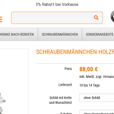
3% Rabatt bei Vorkasse
Ich
suche
ein
Geschenk
HENKE NACH BERUFEN
SCHRAUBENMÄNNCHEN
SONDERANGEBOTE
für:
SCHRAUBENMÄNNCHEN HOLZ
88,00 €
Preis
inkl. MwSt. zzgl.
Versan
Lieferzeit
10 bis 14 Tage
Schild mit Kette
und Wunschtext