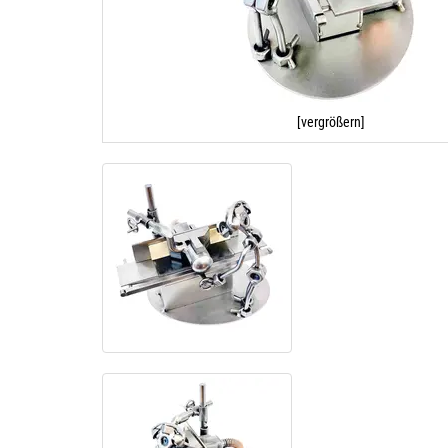
[vergrößern]