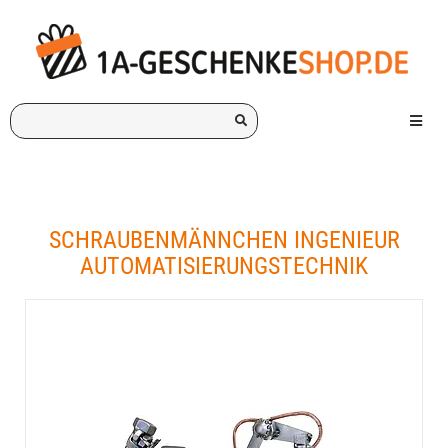
Ich
Menü e
suche
ein
Geschenk
für:
SCHRAUBENMÄNNCHEN INGENIEUR
AUTOMATISIERUNGSTECHNIK