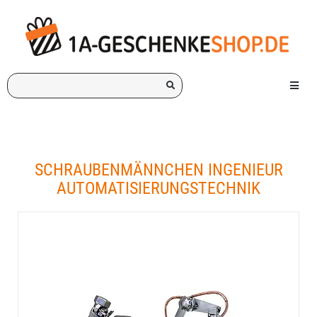
Ich
Menü e
suche
ein
Geschenk
für:
SCHRAUBENMÄNNCHEN INGENIEUR
AUTOMATISIERUNGSTECHNIK