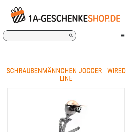
Ich
Menü e
suche
ein
Geschenk
für:
SCHRAUBENMÄNNCHEN JOGGER - WIRED
LINE