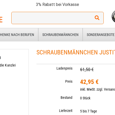
3% Rabatt bei Vorkasse
Ich
suche
ein
Geschenk
HENKE NACH BERUFEN
SCHRAUBENMÄNNCHEN
SONDERANGEBOTE
für:
SCHRAUBENMÄNNCHEN JUSTI
n
die Kanzlei
Ladenpreis
61,50 €
42,95 €
Preis
inkl. MwSt. zzgl.
Versan
Bestand
0 Stück
Lieferzeit
5 bis 7 Tage