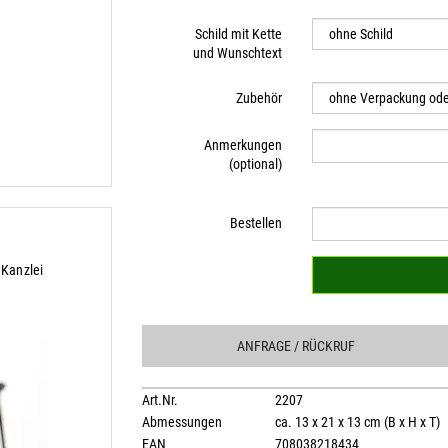
Schild mit Kette
und Wunschtext
Zubehör
Anmerkungen
(optional)
Bestellen
 Kanzlei
ANFRAGE
/ RÜCKRUF
Art.Nr.
2207
Abmessungen
ca. 13 x 21 x 13 cm (B x H x T)
EAN
708038218434