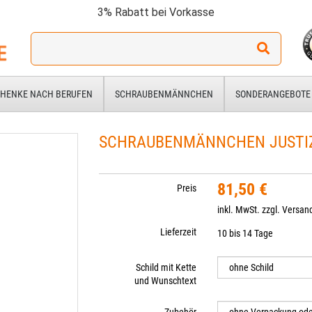
3% Rabatt bei Vorkasse
Ich
suche
ein
Geschenk
HENKE NACH BERUFEN
SCHRAUBENMÄNNCHEN
SONDERANGEBOTE
für:
SCHRAUBENMÄNNCHEN JUSTI
81,50 €
Preis
inkl. MwSt. zzgl.
Versan
Lieferzeit
10 bis 14 Tage
Schild mit Kette
und Wunschtext