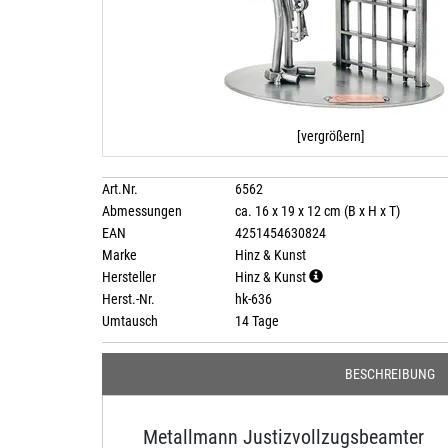
[vergrößern]
Art.Nr.
6562
Abmessungen
ca. 16 x 19 x 12 cm (B x H x T)
EAN
4251454630824
Marke
Hinz & Kunst
Hersteller
Hinz & Kunst
Herst.-Nr.
hk-636
Umtausch
14 Tage
BESCHREIBUNG
Metallmann Justizvollzugsbeamter