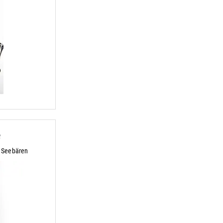
e
 Seebären