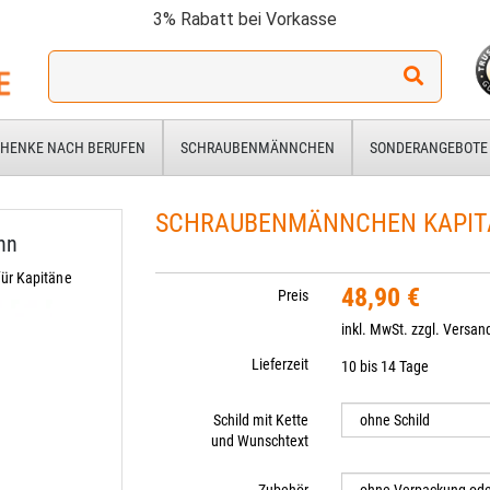
3% Rabatt bei Vorkasse
Ich
suche
ein
Geschenk
HENKE NACH BERUFEN
SCHRAUBENMÄNNCHEN
SONDERANGEBOTE
für:
SCHRAUBENMÄNNCHEN KAPIT
nn
ür Kapitäne
48,90 €
Preis
inkl. MwSt. zzgl.
Versan
Lieferzeit
10 bis 14 Tage
Schild mit Kette
und Wunschtext