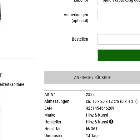
Zubehör
Anmerkungen
(optional)
Bestellen
r
ANFRAGE
/ RÜCKRUF
eizeitkapitäne
Art.Nr.
2332
Abmessungen
ca. 15 x 20 x 12 cm (B x H x T)
EAN
4251454646269
Marke
Hinz & Kunst
Hersteller
Hinz & Kunst
Herst.-Nr.
hk-361
Umtausch
14 Tage