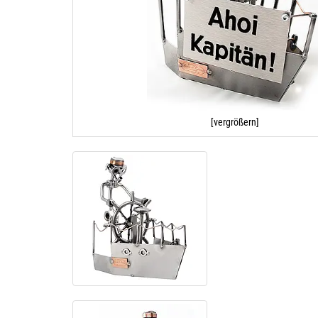
[vergrößern]