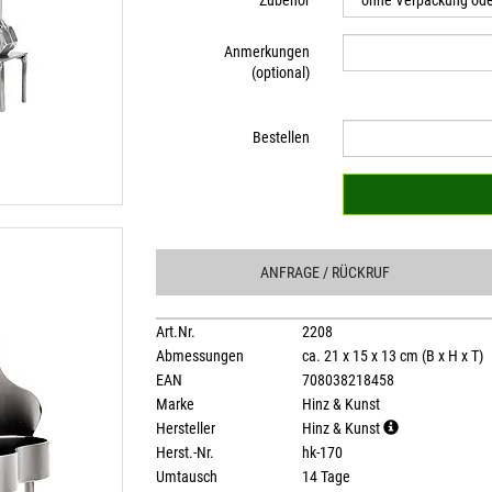
Zubehör
Anmerkungen
(optional)
Bestellen
ANFRAGE
/ RÜCKRUF
Art.Nr.
2208
Abmessungen
ca. 21 x 15 x 13 cm (B x H x T)
EAN
708038218458
Marke
Hinz & Kunst
Hersteller
Hinz & Kunst
Herst.-Nr.
hk-170
Umtausch
14 Tage