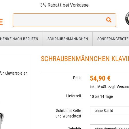
3% Rabatt bei Vorkasse
Ich
suche
ein
Geschenk
HENKE NACH BERUFEN
SCHRAUBENMÄNNCHEN
SONDERANGEBOTE
für:
SCHRAUBENMÄNNCHEN KLAVIE
r Klavierspieler
54,90 €
Preis
inkl. MwSt. zzgl.
Versan
Lieferzeit
10 bis 14 Tage
Schild mit Kette
und Wunschtext