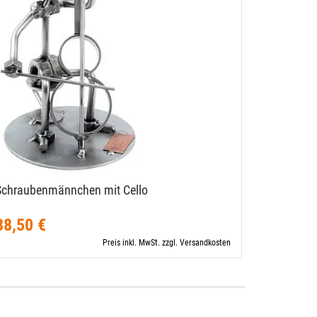
Schraubenmännchen mit Cello
Schraube
38,50 €
42,00 €
Preis inkl. MwSt. zzgl. Versandkosten