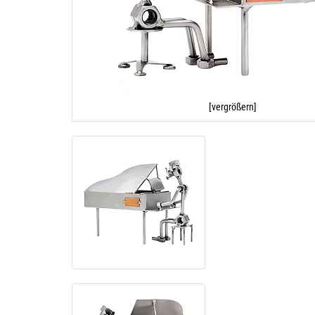
[vergrößern]