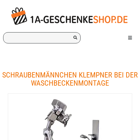
Ich
Menü e
suche
ein
Geschenk
für:
SCHRAUBENMÄNNCHEN KLEMPNER BEI DER
WASCHBECKENMONTAGE