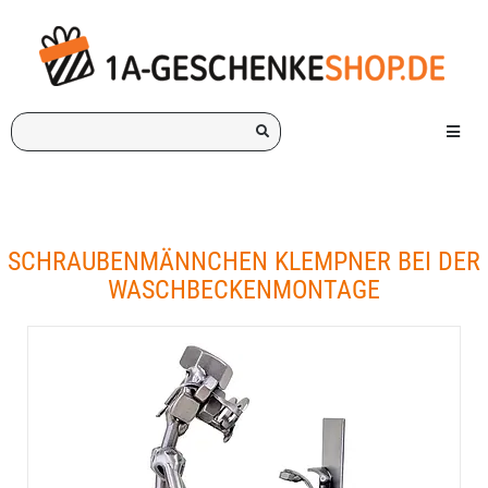
Ich
Menü e
suche
ein
Geschenk
für:
SCHRAUBENMÄNNCHEN KLEMPNER BEI DER
WASCHBECKENMONTAGE