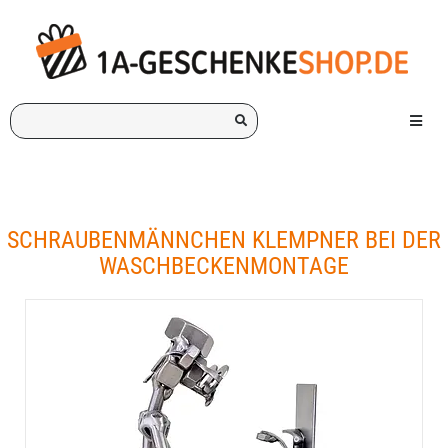
Ich
Menü e
suche
ein
Geschenk
für:
SCHRAUBENMÄNNCHEN KLEMPNER BEI DER
WASCHBECKENMONTAGE