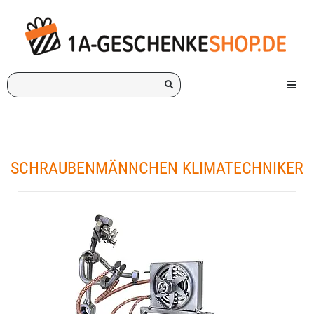
Ich
Menü e
suche
ein
Geschenk
für:
SCHRAUBENMÄNNCHEN KLIMATECHNIKER