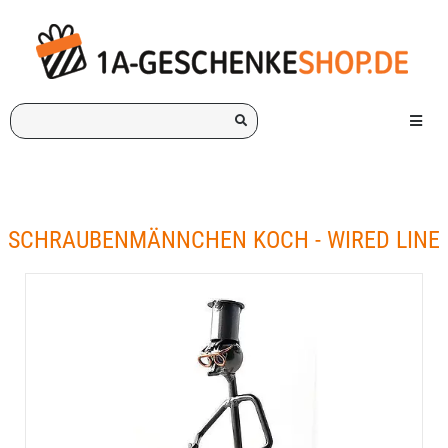
Ich
Menü e
suche
ein
Geschenk
für:
SCHRAUBENMÄNNCHEN KOCH - WIRED LINE