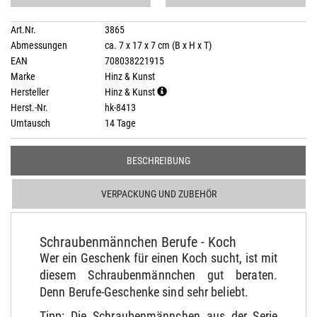
Art.Nr.
3865
Abmessungen
ca. 7 x 17 x 7 cm (B x H x T)
EAN
708038221915
Marke
Hinz & Kunst
Hersteller
Hinz & Kunst
Herst.-Nr.
hk-8413
Umtausch
14 Tage
BESCHREIBUNG
VERPACKUNG UND ZUBEHÖR
Schraubenmännchen Berufe - Koch
Wer ein Geschenk für einen Koch sucht, ist mit
diesem Schraubenmännchen gut beraten.
Denn Berufe-Geschenke sind sehr beliebt.
Tipp: Die Schraubenmännchen aus der Serie