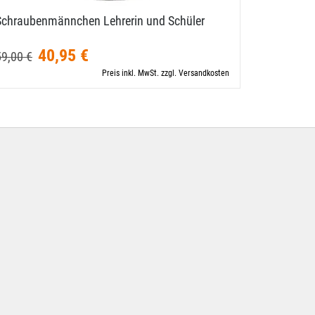
Schraubenmännchen Lehrerin und Schüler
Schrauben
40,95 €
48,50 €
59,00 €
Preis inkl. MwSt. zzgl. Versandkosten