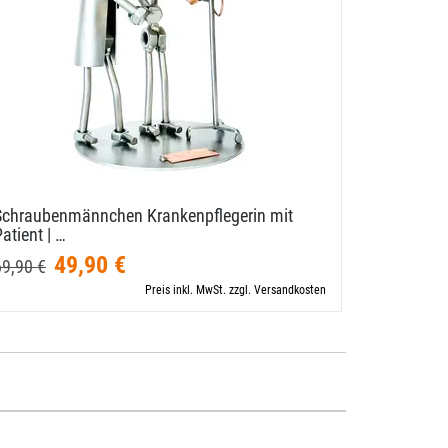
Schraubenmännchen Krankenpflegerin mit
Zunftbild
atient | …
A4 …
49,90 €
10,00 €
69,90 €
Preis inkl. MwSt. zzgl. Versandkosten