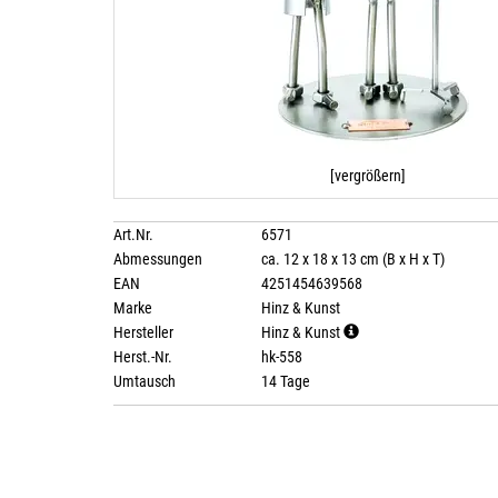
[vergrößern]
Art.Nr.
6571
Abmessungen
ca. 12 x 18 x 13 cm (B x H x T)
EAN
4251454639568
Marke
Hinz & Kunst
Hersteller
Hinz & Kunst
Herst.-Nr.
hk-558
Umtausch
14 Tage