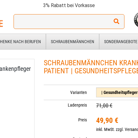
3% Rabatt bei Vorkasse
Ich
suche
ein
Geschenk
HENKE NACH BERUFEN
SCHRAUBENMÄNNCHEN
SONDERANGEBOTE
für:
SCHRAUBENMÄNNCHEN KRANK
ankenpfleger
PATIENT | GESUNDHEITSPFLEG
Varianten
71,00 €
Ladenpreis
49,90 €
Preis
inkl. MwSt. zzgl.
Versan