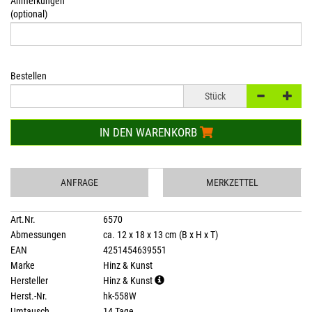
Anmerkungen
(optional)
Bestellen
Stück
IN DEN WARENKORB
ANFRAGE
MERKZETTEL
Art.Nr.
6570
Abmessungen
ca. 12 x 18 x 13 cm (B x H x T)
EAN
4251454639551
Marke
Hinz & Kunst
Hersteller
Hinz & Kunst
Herst.-Nr.
hk-558W
Umtausch
14 Tage