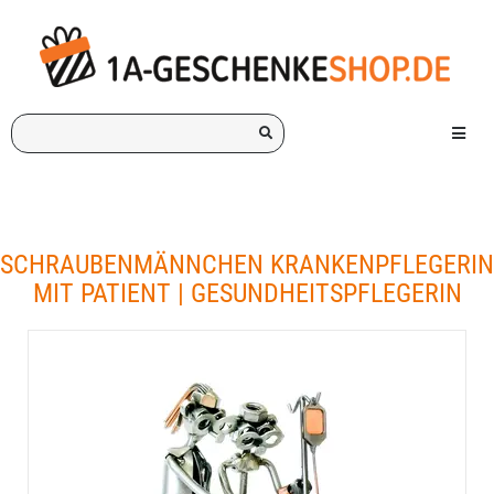
Ich
Menü e
suche
ein
Geschenk
für:
SCHRAUBENMÄNNCHEN KRANKENPFLEGERIN
MIT PATIENT | GESUNDHEITSPFLEGERIN