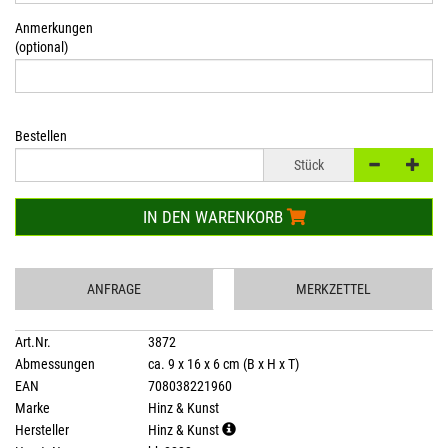
Anmerkungen
(optional)
Bestellen
Stück
IN DEN WARENKORB
ANFRAGE
MERKZETTEL
Art.Nr.
3872
Abmessungen
ca. 9 x 16 x 6 cm (B x H x T)
EAN
708038221960
Marke
Hinz & Kunst
Hersteller
Hinz & Kunst