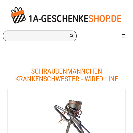
Ich
Menü e
suche
ein
Geschenk
für:
SCHRAUBENMÄNNCHEN
KRANKENSCHWESTER - WIRED LINE