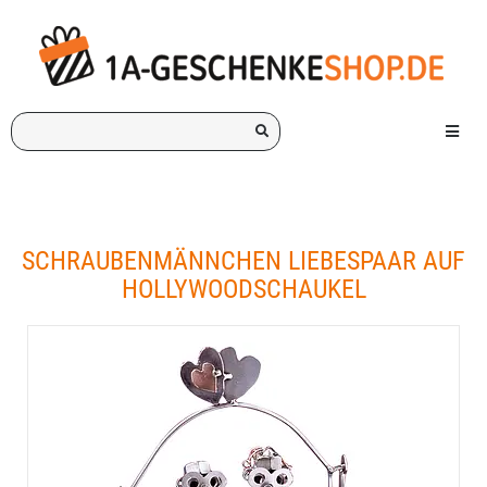
Ich
Menü e
suche
ein
Geschenk
für:
SCHRAUBENMÄNNCHEN LIEBESPAAR AUF
HOLLYWOODSCHAUKEL