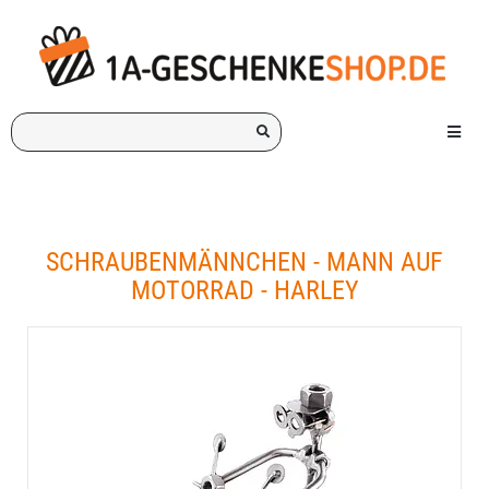
Ich
Menü e
suche
ein
Geschenk
für:
SCHRAUBENMÄNNCHEN - MANN AUF
MOTORRAD - HARLEY