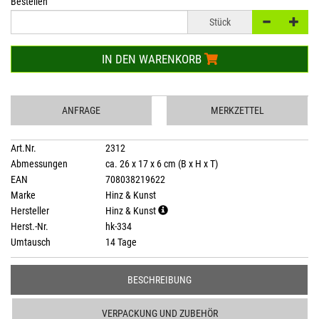
Bestellen
Stück
IN DEN WARENKORB
ANFRAGE
MERKZETTEL
Art.Nr.
2312
Abmessungen
ca. 26 x 17 x 6 cm (B x H x T)
EAN
708038219622
Marke
Hinz & Kunst
Hersteller
Hinz & Kunst
Herst.-Nr.
hk-334
Umtausch
14 Tage
BESCHREIBUNG
VERPACKUNG UND ZUBEHÖR