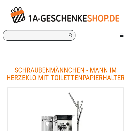
Ich
Menü e
suche
ein
Geschenk
für:
SCHRAUBENMÄNNCHEN - MANN IM
HERZEKLO MIT TOILETTENPAPIERHALTER