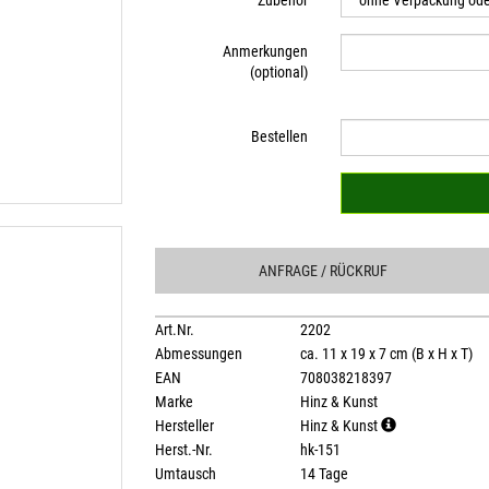
Zubehör
Anmerkungen
(optional)
Bestellen
ANFRAGE
/ RÜCKRUF
Art.Nr.
2202
Abmessungen
ca. 11 x 19 x 7 cm (B x H x T)
EAN
708038218397
Marke
Hinz & Kunst
Hersteller
Hinz & Kunst
Herst.-Nr.
hk-151
Umtausch
14 Tage