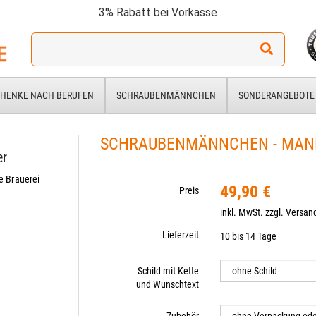
3% Rabatt bei Vorkasse
Ich
suche
ein
Geschenk
HENKE NACH BERUFEN
SCHRAUBENMÄNNCHEN
SONDERANGEBOTE
für:
SCHRAUBENMÄNNCHEN - MANN
er
e Brauerei
49,90 €
Preis
inkl. MwSt. zzgl.
Versan
Lieferzeit
10 bis 14 Tage
Schild mit Kette
und Wunschtext