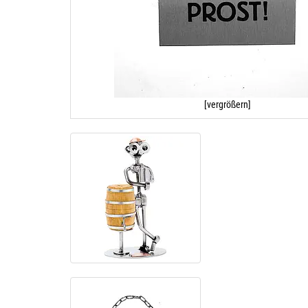
[vergrößern]