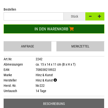
Bestellen
Stück
IN DEN WARENKORB
ANFRAGE
MERKZETTEL
Art.Nr.
2242
Abmessungen
ca. 15 x 14 x 11 cm (B x H x T)
EAN
708038218922
Marke
Hinz & Kunst
Hersteller
Hinz & Kunst
Herst.-Nr.
hk-222
Umtausch
14 Tage
BESCHREIBUNG