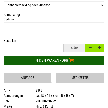
Anmerkungen
(optional)
Bestellen
Stück
IN DEN WARENKORB
ANFRAGE
MERKZETTEL
Art.Nr.
2393
Abmessungen
ca. 18 x 21 x 6 cm (B x H x T)
EAN
708038220222
Marke
Hinz & Kunst