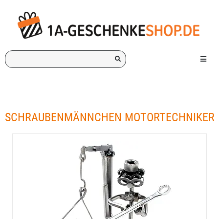
Ich
Menü e
suche
ein
Geschenk
für:
SCHRAUBENMÄNNCHEN MOTORTECHNIKER