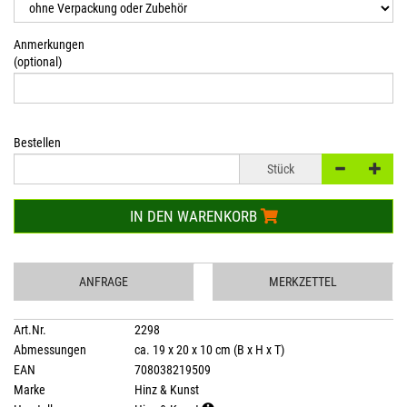
Anmerkungen
(optional)
Bestellen
Stück
IN DEN WARENKORB
ANFRAGE
MERKZETTEL
Art.Nr.
2298
Abmessungen
ca. 19 x 20 x 10 cm (B x H x T)
EAN
708038219509
Marke
Hinz & Kunst