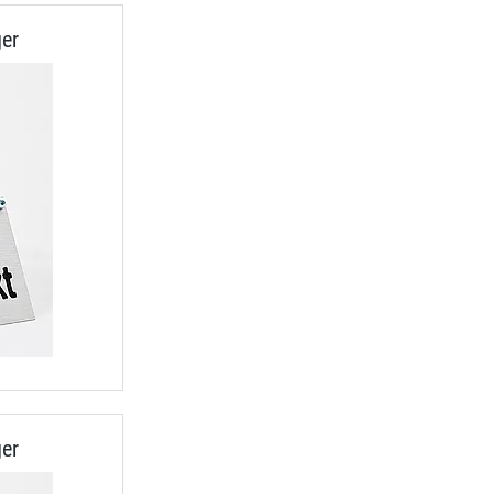
er
er