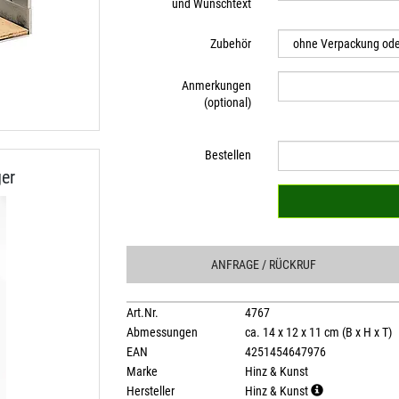
und Wunschtext
Zubehör
Anmerkungen
(optional)
Bestellen
er
ANFRAGE
/ RÜCKRUF
Art.Nr.
4767
Abmessungen
ca. 14 x 12 x 11 cm (B x H x T)
EAN
4251454647976
Marke
Hinz & Kunst
Hersteller
Hinz & Kunst