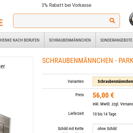
3% Rabatt bei Vorkasse
Ich
suche
ein
Geschenk
HENKE NACH BERUFEN
SCHRAUBENMÄNNCHEN
SONDERANGEBOTE
für:
SCHRAUBENMÄNNCHEN - PARK
er
Varianten
56,00 €
Preis
inkl. MwSt. zzgl.
Versan
Lieferzeit
10 bis 14 Tage
Schild mit Kette