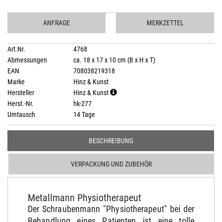
ANFRAGE
MERKZETTEL
Art.Nr.
4768
Abmessungen
ca. 18 x 17 x 10 cm (B x H x T)
EAN
708038219318
Marke
Hinz & Kunst
Hersteller
Hinz & Kunst
Herst.-Nr.
hk-277
Umtausch
14 Tage
BESCHREIBUNG
VERPACKUNG UND ZUBEHÖR
Metallmann Physiotherapeut
Der Schraubenmann "Physiotherapeut" bei der
Behandlung eines Patienten ist eine tolle