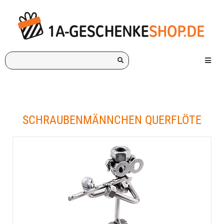
Ich
Menü e
suche
ein
Geschenk
für:
SCHRAUBENMÄNNCHEN QUERFLÖTE