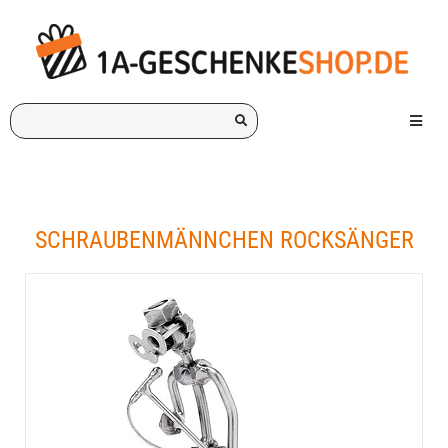
Ich
Menü e
suche
ein
Geschenk
für:
SCHRAUBENMÄNNCHEN ROCKSÄNGER