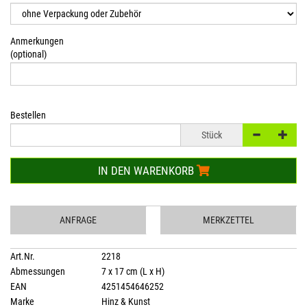
Anmerkungen
(optional)
Bestellen
Stück
IN DEN WARENKORB
ANFRAGE
MERKZETTEL
Art.Nr.
2218
Abmessungen
7 x 17 cm (L x H)
EAN
4251454646252
Marke
Hinz & Kunst