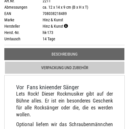
Art.Nr.
2211
Abmessungen
ca. 12 x 14 x 9 cm (B x H x T)
EAN
708038218489
Marke
Hinz & Kunst
Hersteller
Hinz & Kunst
Herst.-Nr.
hk-173
Umtausch
14 Tage
BESCHREIBUNG
VERPACKUNG UND ZUBEHÖR
Vor Fans knieender Sänger
Lets Rock! Dieser Rockmusiker gibt auf der
Bühne alles. Er ist ein besonderes Geschenk
für alle Rocksänger oder die, die es werden
wollen.
Optional liefern wir das Schraubenmännchen