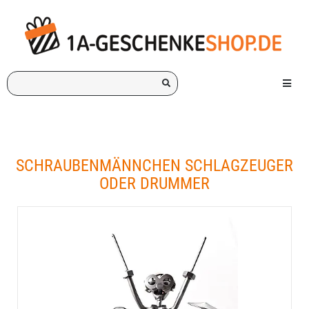
Ich
Menü e
suche
ein
Geschenk
für:
SCHRAUBENMÄNNCHEN SCHLAGZEUGER
ODER DRUMMER