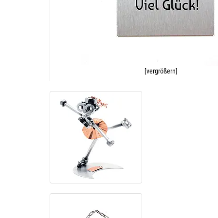
[vergrößern]