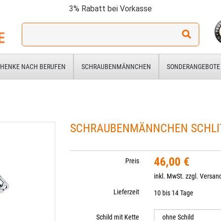
3% Rabatt bei Vorkasse
Ich
suche
ein
Geschenk
HENKE NACH BERUFEN
SCHRAUBENMÄNNCHEN
SONDERANGEBOTE
für:
SCHRAUBENMÄNNCHEN SCHLI
46,00 €
Preis
inkl. MwSt. zzgl.
Versan
Lieferzeit
10 bis 14 Tage
Schild mit Kette