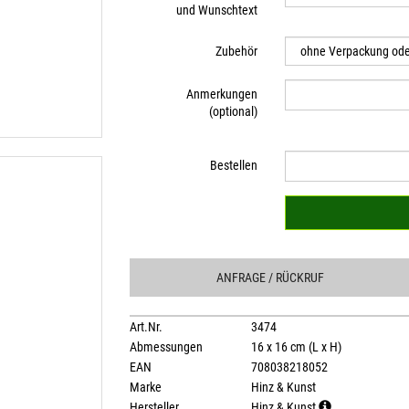
und Wunschtext
Zubehör
Anmerkungen
(optional)
Bestellen
ANFRAGE
/ RÜCKRUF
Art.Nr.
3474
Abmessungen
16 x 16 cm (L x H)
EAN
708038218052
Marke
Hinz & Kunst
Hersteller
Hinz & Kunst