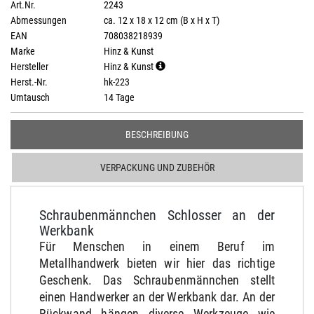
Art.Nr.
2243
Abmessungen
ca. 12 x 18 x 12 cm (B x H x T)
EAN
708038218939
Marke
Hinz & Kunst
Hersteller
Hinz & Kunst
Herst.-Nr.
hk-223
Umtausch
14 Tage
BESCHREIBUNG
VERPACKUNG UND ZUBEHÖR
Schraubenmännchen Schlosser an der
Werkbank
Für Menschen in einem Beruf im
Metallhandwerk bieten wir hier das richtige
Geschenk. Das Schraubenmännchen stellt
einen Handwerker an der Werkbank dar. An der
Rückwand hängen diverse Werkzeuge wie