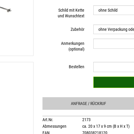
Schild mit Kette
und Wunschtext
Zubehör
Anmerkungen
(optional)
Bestellen
ANFRAGE
/ RÜCKRUF
Art.Nr.
2173
Abmessungen
ca. 20 x 17 x 9 cm (B x H x T)
EAN
708038218120