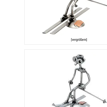
[vergrößern]