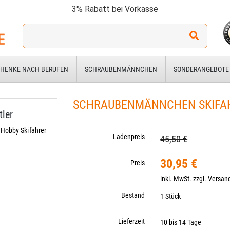
3% Rabatt bei Vorkasse
Ich
suche
ein
Geschenk
HENKE NACH BERUFEN
SCHRAUBENMÄNNCHEN
SONDERANGEBOTE
für:
SCHRAUBENMÄNNCHEN SKIFA
ler
 Hobby Skifahrer
Ladenpreis
45,50 €
30,95 €
Preis
inkl. MwSt. zzgl.
Versan
Bestand
1 Stück
Lieferzeit
10 bis 14 Tage