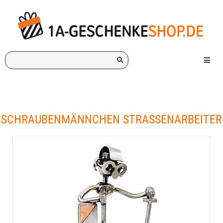
Ich
Menü e
suche
ein
Geschenk
für:
SCHRAUBENMÄNNCHEN STRASSENARBEITER