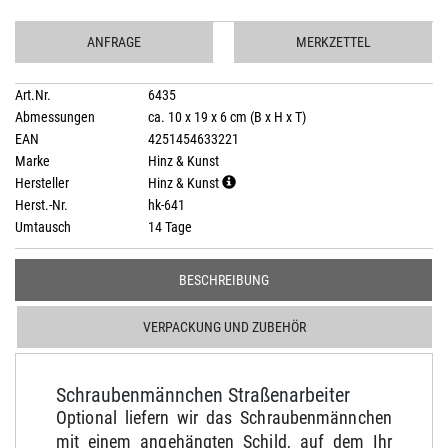
ANFRAGE
MERKZETTEL
Art.Nr.
6435
Abmessungen
ca. 10 x 19 x 6 cm (B x H x T)
EAN
4251454633221
Marke
Hinz & Kunst
Hersteller
Hinz & Kunst
Herst.-Nr.
hk-641
Umtausch
14 Tage
BESCHREIBUNG
VERPACKUNG UND ZUBEHÖR
Schraubenmännchen Straßenarbeiter
Optional liefern wir das Schraubenmännchen
mit einem angehängten Schild, auf dem Ihr