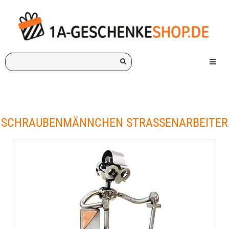
Ich
Menü e
suche
ein
Geschenk
für:
SCHRAUBENMÄNNCHEN STRASSENARBEITER