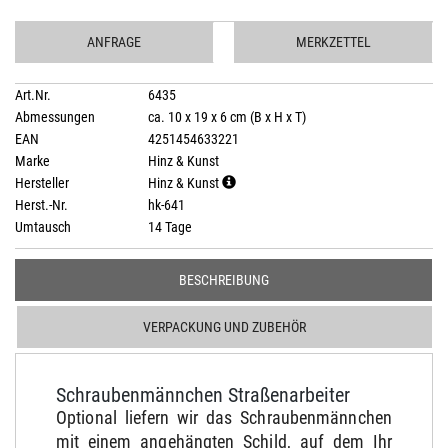
ANFRAGE
MERKZETTEL
Art.Nr.
6435
Abmessungen
ca. 10 x 19 x 6 cm (B x H x T)
EAN
4251454633221
Marke
Hinz & Kunst
Hersteller
Hinz & Kunst
Herst.-Nr.
hk-641
Umtausch
14 Tage
BESCHREIBUNG
VERPACKUNG UND ZUBEHÖR
Schraubenmännchen Straßenarbeiter
Optional liefern wir das Schraubenmännchen
mit einem angehängten Schild, auf dem Ihr