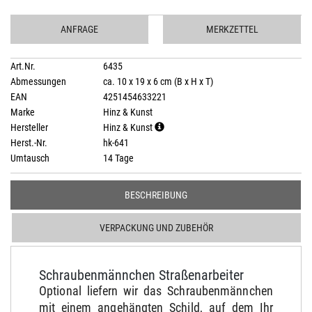
ANFRAGE
MERKZETTEL
Art.Nr.
6435
Abmessungen
ca. 10 x 19 x 6 cm (B x H x T)
EAN
4251454633221
Marke
Hinz & Kunst
Hersteller
Hinz & Kunst
Herst.-Nr.
hk-641
Umtausch
14 Tage
BESCHREIBUNG
VERPACKUNG UND ZUBEHÖR
Schraubenmännchen Straßenarbeiter
Optional liefern wir das Schraubenmännchen
mit einem angehängten Schild, auf dem Ihr