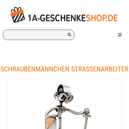
Ich
Menü e
suche
ein
Geschenk
für:
SCHRAUBENMÄNNCHEN STRASSENARBEITER