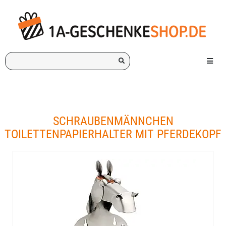
Ich
Menü e
suche
ein
Geschenk
für:
SCHRAUBENMÄNNCHEN
TOILETTENPAPIERHALTER MIT PFERDEKOPF