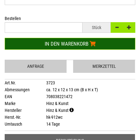
Bestellen
Stück
IN DEN WARENKORB
ANFRAGE
MERKZETTEL
Art.Nr.
3723
Abmessungen
ca. 12 x 12 x 13 cm (B x H x T)
EAN
708038221472
Marke
Hinz & Kunst
Hersteller
Hinz & Kunst
Herst.-Nr.
hk-912wc
Umtausch
14 Tage