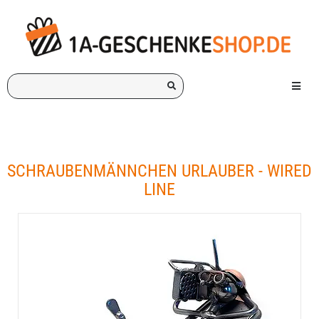
Ich
Menü e
suche
ein
Geschenk
für:
SCHRAUBENMÄNNCHEN URLAUBER - WIRED
LINE