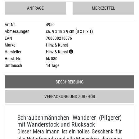
ANFRAGE
MERKZETTEL
Art.Nr.
4950
Abmessungen
ca. 9 x 18 x 9 cm (B x H x T)
EAN
708038218076
Marke
Hinz & Kunst
Hersteller
Hinz & Kunst
Herst.-Nr.
hk-080
Umtausch
14 Tage
BESCHREIBUNG
VERPACKUNG UND ZUBEHÖR
Schraubenmännchen Wanderer (Pilgerer)
mit Wanderstock und Rücksack
Dieser Metallmann ist ein tolles Geschenk für
alle Naturfreunde und alle Menschen, die gerne