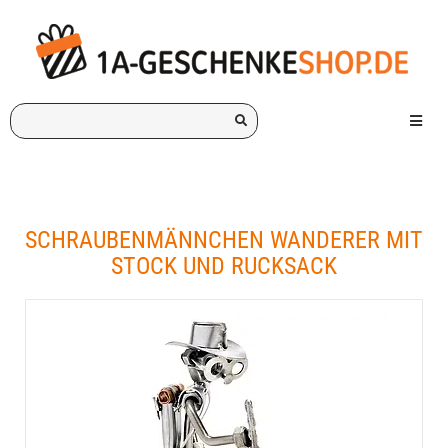
Ich
Menü e
suche
ein
Geschenk
für:
SCHRAUBENMÄNNCHEN WANDERER MIT
STOCK UND RUCKSACK