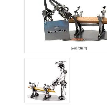
[vergrößern]