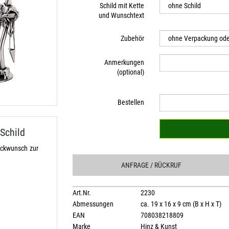
Schild mit Kette
und Wunschtext
Zubehör
Anmerkungen
(optional)
Bestellen
Schild
ückwunsch zur
ANFRAGE
/ RÜCKRUF
Art.Nr.
2230
Abmessungen
ca. 19 x 16 x 9 cm (B x H x T)
EAN
708038218809
Marke
Hinz & Kunst