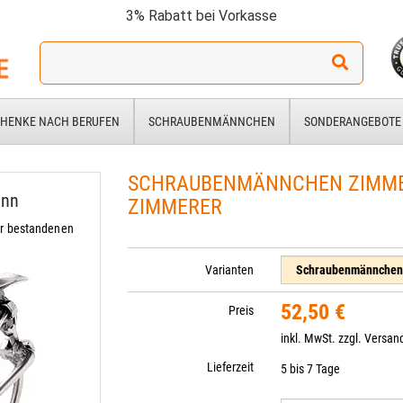
3% Rabatt bei Vorkasse
Ich
suche
ein
Geschenk
HENKE NACH BERUFEN
SCHRAUBENMÄNNCHEN
SONDERANGEBOTE
für:
SCHRAUBENMÄNNCHEN ZIMM
ann
ZIMMERER
r bestandenen
Varianten
52,50 €
Preis
inkl. MwSt. zzgl.
Versan
Lieferzeit
5 bis 7 Tage