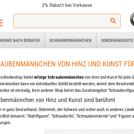
3% Rabatt bei Vorkasse
Ich
suche
ein
Geschenk
HENKE NACH BERUFEN
SCHRAUBENMÄNNCHEN
SONDERANGEBOTE
für:
AUBENMÄNNCHEN VON HINZ UND KUNST FÜR
eschenkeshop bietet
witzige Schraubenmännchen
von Hinz und Kunst
für jede 
nmännchen kann ein
individuelles Schild bestellt werden, womit dem Beschenkte
nden ist einmalig. Kein anderer Shop bietet das Zusatzangebot "Schraubenfigur
ubenmännchen von Hinz und Kunst sind berühmt
in ganz Deutschland, Österreich, der Schweiz und sicher auch in anderen Länd
edlich benannt. "Stahlfiguren", "Schrauberlis", "Schraubenmännle" und "Figuren a
ungen.