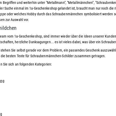
 Begriffen und weiterhin unter "Metallmann", "Metallmännchen", "Schraubenker
er Suche einmal im 1a-Geschenkeshop gelandet ist, braucht man nur noch die 
uppe oder welches Hobby durch das Schraubenmännchen symbolisiert werden sol
sen zur Auswahl vor.
hildchen
Team vom 1a-Geschenkeshop, sind immer wieder über die Ideen unserer Kunden b
schaften, herzliche Danksagungen... es ist vieles dabei, was über ein Schrau
t stehen Sie selbst gerade vor dem Problem, ein passendes Geschenk auszuwählen
t die besten Texte für Schraubenmännchen-Schilder zusammen getragen.
en Sie sich an folgenden Kategorien:
ung
ag