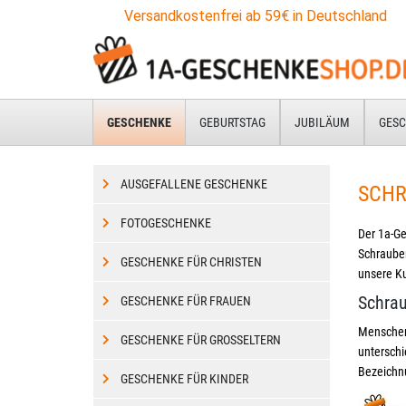
Zum
Versandkostenfrei ab 59€ in Deutschland
Hauptinhalt
springen
GESCHENKE
GEBURTSTAG
JUBILÄUM
GESC
AUSGEFALLENE GESCHENKE
SCHR
FOTOGESCHENKE
Der 1a-G
Schraube
GESCHENKE FÜR CHRISTEN
unsere Ku
Schra
GESCHENKE FÜR FRAUEN
Menschen 
GESCHENKE FÜR GROSSELTERN
unterschi
Bezeichn
GESCHENKE FÜR KINDER