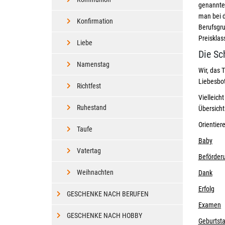
genannten
man bei d
Konfirmation
Berufsgr
Preisklas
Liebe
Die Sc
Namenstag
Wir, das 
Liebesbot
Richtfest
Vielleich
Ruhestand
Übersich
Orientier
Taufe
Baby
Vatertag
Beförder
Weihnachten
Dank
Erfolg
GESCHENKE NACH BERUFEN
Examen
GESCHENKE NACH HOBBY
Geburtst