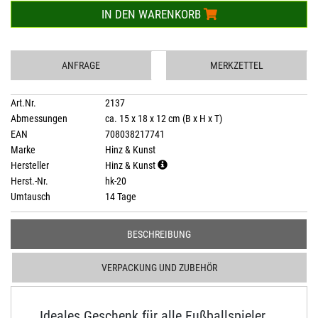
IN DEN WARENKORB
ANFRAGE
MERKZETTEL
Art.Nr.
2137
Abmessungen
ca. 15 x 18 x 12 cm (B x H x T)
EAN
708038217741
Marke
Hinz & Kunst
Hersteller
Hinz & Kunst
Herst.-Nr.
hk-20
Umtausch
14 Tage
BESCHREIBUNG
VERPACKUNG UND ZUBEHÖR
Ideales Geschenk für alle Fußballspieler