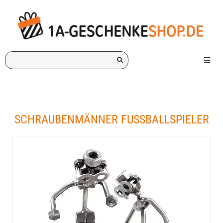
Ich
Menü e
suche
ein
Geschenk
für:
SCHRAUBENMÄNNER FUSSBALLSPIELER