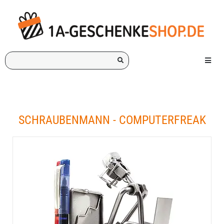
Ich
Menü e
suche
ein
Geschenk
für:
SCHRAUBENMANN - COMPUTERFREAK