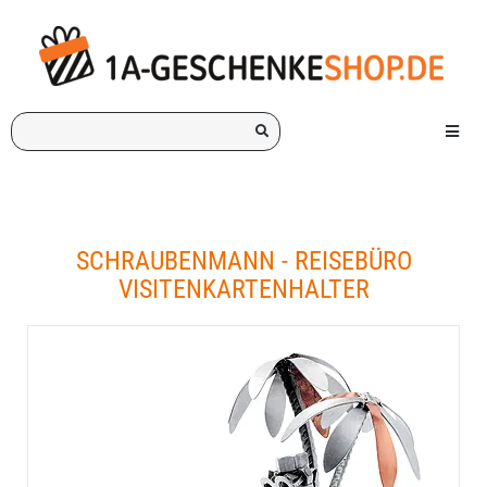
Ich
Menü e
suche
ein
Geschenk
für:
SCHRAUBENMANN - REISEBÜRO
VISITENKARTENHALTER