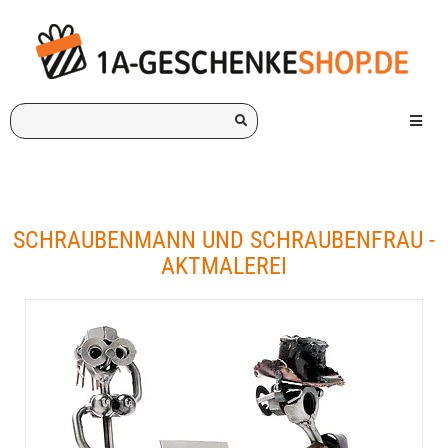
Ich
Menü e
suche
ein
Geschenk
für:
SCHRAUBENMANN UND SCHRAUBENFRAU -
AKTMALEREI