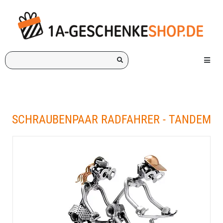
Ich
Menü e
suche
ein
Geschenk
für:
SCHRAUBENPAAR RADFAHRER - TANDEM