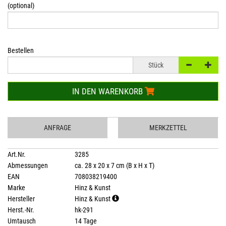
(optional)
Bestellen
Stück
IN DEN WARENKORB
ANFRAGE
MERKZETTEL
Art.Nr.
3285
Abmessungen
ca. 28 x 20 x 7 cm (B x H x T)
EAN
708038219400
Marke
Hinz & Kunst
Hersteller
Hinz & Kunst
Herst.-Nr.
hk-291
Umtausch
14 Tage