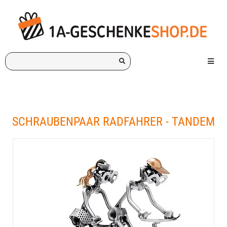
Ich
Menü e
suche
ein
Geschenk
für:
SCHRAUBENPAAR RADFAHRER - TANDEM