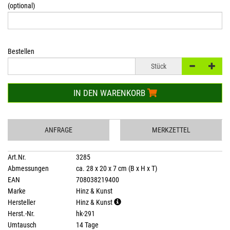
(optional)
Bestellen
Stück
IN DEN WARENKORB
ANFRAGE
MERKZETTEL
Art.Nr.
3285
Abmessungen
ca. 28 x 20 x 7 cm (B x H x T)
EAN
708038219400
Marke
Hinz & Kunst
Hersteller
Hinz & Kunst
Herst.-Nr.
hk-291
Umtausch
14 Tage