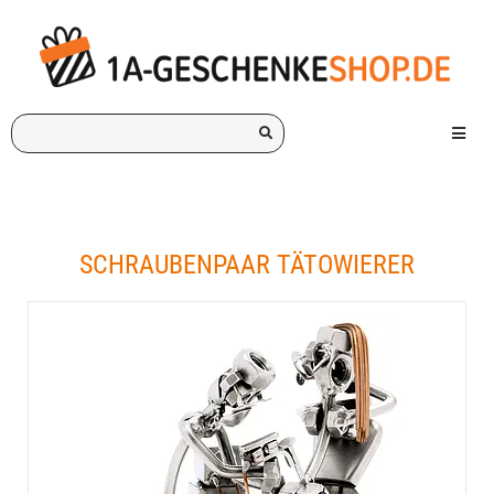
Ich
Menü e
suche
ein
Geschenk
für:
SCHRAUBENPAAR TÄTOWIERER