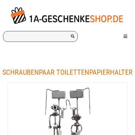
Ich
Menü e
suche
ein
Geschenk
für:
SCHRAUBENPAAR TOILETTENPAPIERHALTER