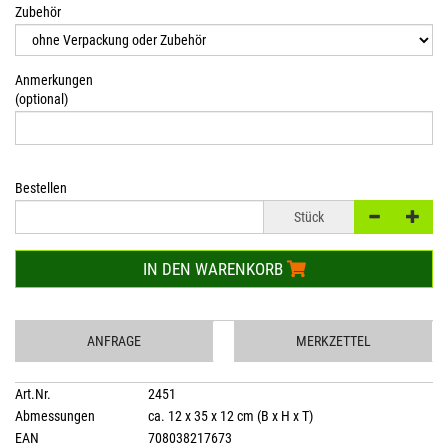
Zubehör
Anmerkungen
(optional)
Bestellen
Stück
IN DEN WARENKORB
ANFRAGE
MERKZETTEL
Art.Nr.
2451
Abmessungen
ca. 12 x 35 x 12 cm (B x H x T)
EAN
708038217673