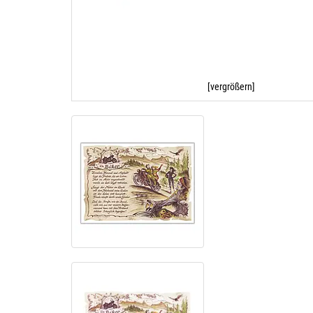
[vergrößern]