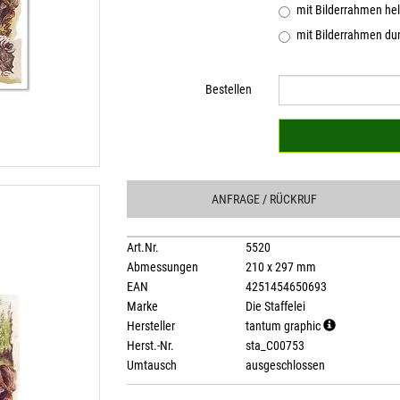
mit Bilderrahmen hel
mit Bilderrahmen dun
Bestellen
ANFRAGE
/ RÜCKRUF
Art.Nr.
5520
Abmessungen
210 x 297 mm
EAN
4251454650693
Marke
Die Staffelei
Hersteller
tantum graphic
Herst.-Nr.
sta_C00753
Umtausch
ausgeschlossen