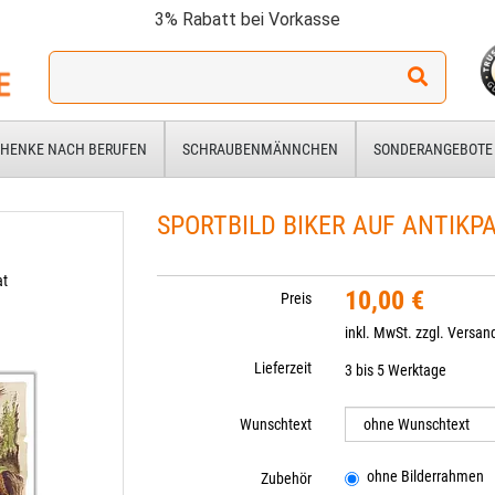
3% Rabatt bei Vorkasse
Ich
suche
ein
Geschenk
HENKE NACH BERUFEN
SCHRAUBENMÄNNCHEN
SONDERANGEBOTE
für:
SPORTBILD BIKER AUF ANTIKP
at
10,00 €
Preis
inkl. MwSt. zzgl.
Versan
Lieferzeit
3 bis 5 Werktage
Wunschtext
ohne Bilderrahmen
Zubehör